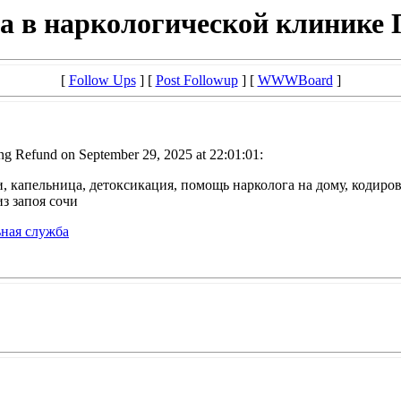
на в наркологической клинике
[
Follow Ups
] [
Post Followup
] [
WWWBoard
]
ng Refund on September 29, 2025 at 22:01:01:
и, капельница, детоксикация, помощь нарколога на дому, кодир
з запоя сочи
ьная служба