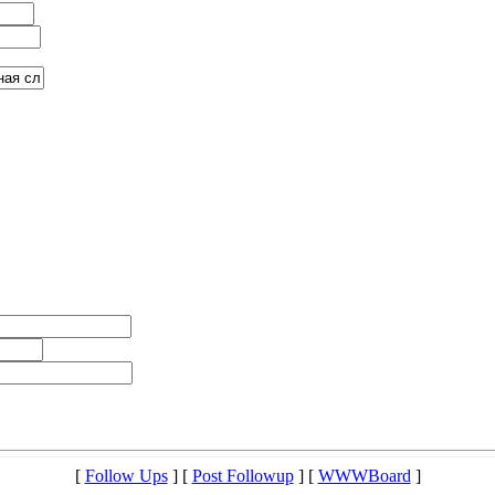
[
Follow Ups
] [
Post Followup
] [
WWWBoard
]