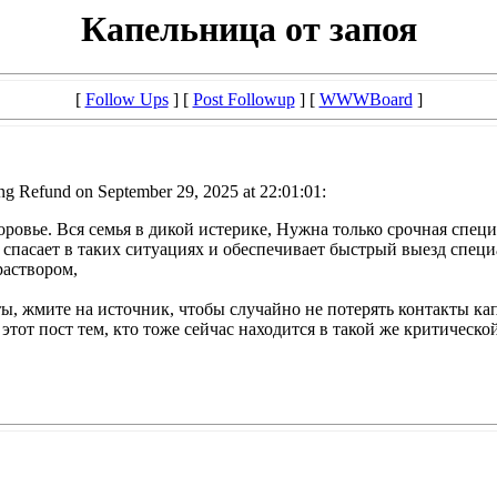
Капельница от запоя
[
Follow Ups
] [
Post Followup
] [
WWWBoard
]
ng Refund on September 29, 2025 at 22:01:01:
доровье. Вся семья в дикой истерике, Нужна только срочная сп
о спасает в таких ситуациях и обеспечивает быстрый выезд спе
раствором,
ты, жмите на источник, чтобы случайно не потерять контакты ка
этот пост тем, кто тоже сейчас находится в такой же критическо