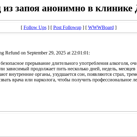
 из запоя анонимно в клинике 
[
Follow Ups
] [
Post Followup
] [
WWWBoard
]
ng Refund on September 29, 2025 at 22:01:01:
безопасное прерывание длительного употребления алкоголя, оч
и зависимый продолжает пить несколько дней, недель, месяцев и
ют внутренние органы, ухудшается сон, появляются страх, трем
звать врача или нарколога, чтобы получить профессиональное л