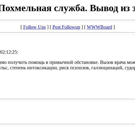
охмельная служба. Вывод из з
[
Follow Ups
] [
Post Followup
] [
WWWBoard
]
 02:12:25:
имо получить помощь в привычной обстановке. Вызов врача можн
пульс, степень интоксикации, риск психозов, галлюцинаций, суд