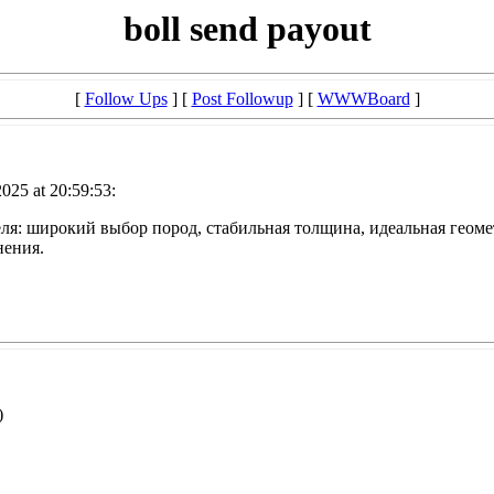
boll send payout
[
Follow Ups
] [
Post Followup
] [
WWWBoard
]
025 at 20:59:53:
теля: широкий выбор пород, стабильная толщина, идеальная гео
нения.
)