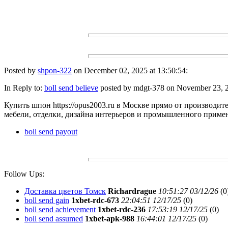
Posted by
shpon-322
on December 02, 2025 at 13:50:54:
In Reply to:
boll send believe
posted by mdgt-378 on November 23, 2
Купить шпон https://opus2003.ru в Москве прямо от производи
мебели, отделки, дизайна интерьеров и промышленного приме
boll send payout
Follow Ups:
Доставка цветов Томск
Richardrague
10:51:27 03/12/26
(
0
boll send gain
1xbet-rdc-673
22:04:51 12/17/25
(
0)
boll send achievement
1xbet-rdc-236
17:53:19 12/17/25
(
0)
boll send assumed
1xbet-apk-988
16:44:01 12/17/25
(
0)