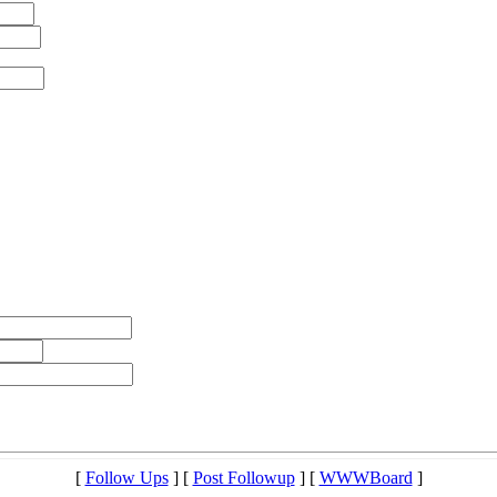
[
Follow Ups
] [
Post Followup
] [
WWWBoard
]