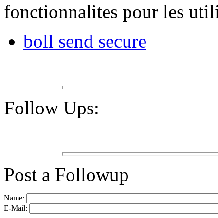
fonctionnalites pour les util
boll send secure
Follow Ups:
Post a Followup
Name:
E-Mail: